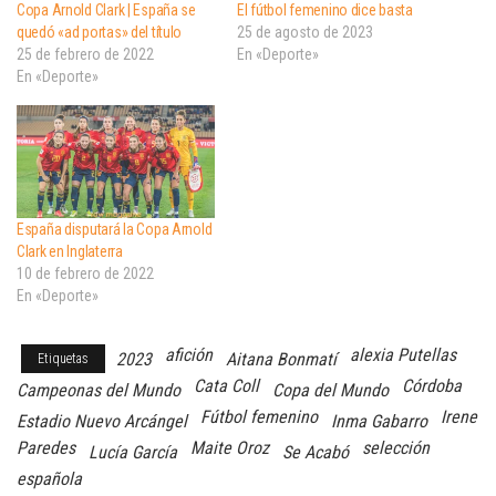
Copa Arnold Clark | España se
El fútbol femenino dice basta
quedó «ad portas» del título
25 de agosto de 2023
25 de febrero de 2022
En «Deporte»
En «Deporte»
España disputará la Copa Arnold
Clark en Inglaterra
10 de febrero de 2022
En «Deporte»
afición
alexia Putellas
2023
Aitana Bonmatí
Etiquetas
Cata Coll
Córdoba
Campeonas del Mundo
Copa del Mundo
Fútbol femenino
Irene
Estadio Nuevo Arcángel
Inma Gabarro
Paredes
Maite Oroz
selección
Lucía García
Se Acabó
española