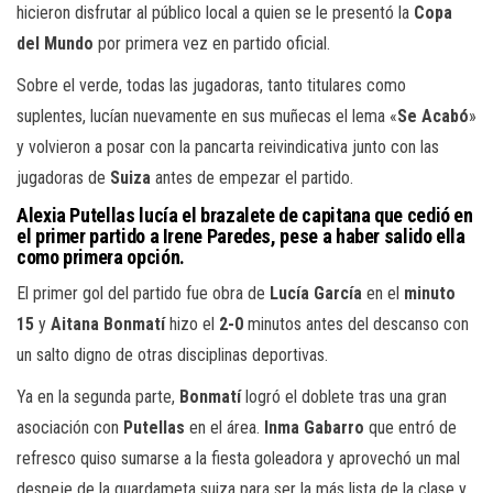
hicieron disfrutar al público local a quien se le presentó la
Copa
del Mundo
por primera vez en partido oficial.
Sobre el verde, todas las jugadoras, tanto titulares como
suplentes, lucían nuevamente en sus muñecas el lema «
Se Acabó
»
y volvieron a posar con la pancarta reivindicativa junto con las
jugadoras de
Suiza
antes de empezar el partido.
Alexia Putellas lucía el brazalete de capitana que cedió en
el primer partido a Irene Paredes, pese a haber salido ella
como primera opción.
El primer gol del partido fue obra de
Lucía García
en el
minuto
15
y
Aitana Bonmatí
hizo el
2-0
minutos antes del descanso con
un salto digno de otras disciplinas deportivas.
Ya en la segunda parte,
Bonmatí
logró el doblete tras una gran
asociación con
Putellas
en el área.
Inma Gabarro
que entró de
refresco quiso sumarse a la fiesta goleadora y aprovechó un mal
despeje de la guardameta suiza para ser la más lista de la clase y