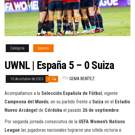
Categoría
Deporte
UWNL | España 5 – 0 Suiza
Por
GEMA BENÍTEZ
10 de octubre de 2023
0
Acompañamos a la
Selección Española de Fútbol
, vigente
Campeona del Mundo
, en su partido frente a
Suiza
en el
Estadio
Nuevo Arcángel
de
Córdoba
el pasado
26 de septiembre
.
Por segunda jornada consecutiva de la
UEFA Women’s Nations
League
las jugadoras nacionales lograron una sólida victoria e