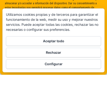
almacenar y/o acceder a información del dispositivo. Dar su consentimiento a
estas tecnologías nos permitirá procesar datos como el comportamiento de
navegación o identificaciones únicas en este sitio. No dar o retirar el
Utilizamos cookies propias y de terceros para garantizar el
consentimiento puede afectar negativamente a determinadas características y
funcionamiento de la web, medir su uso y mejorar nuestros
funciones.
servicios. Puede aceptar todas las cookies, rechazar las no
necesarias o configurar sus preferencias.
Claro que sí
Aceptar todo
De ninguna manera
Rechazar
Veámos que hay aquí
Funciona gracias a
WordPress
|
Tema:
Envo Magazine
Configurar
Política de cookies