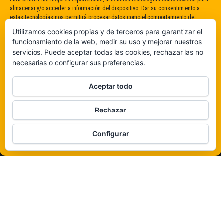
almacenar y/o acceder a información del dispositivo. Dar su consentimiento a
estas tecnologías nos permitirá procesar datos como el comportamiento de
navegación o identificaciones únicas en este sitio. No dar o retirar el
Utilizamos cookies propias y de terceros para garantizar el
consentimiento puede afectar negativamente a determinadas características y
funcionamiento de la web, medir su uso y mejorar nuestros
funciones.
servicios. Puede aceptar todas las cookies, rechazar las no
necesarias o configurar sus preferencias.
Claro que sí
Aceptar todo
De ninguna manera
Rechazar
Veámos que hay aquí
Configurar
Política de cookies
Funciona gracias a
WordPress
|
Tema:
Envo Magazine