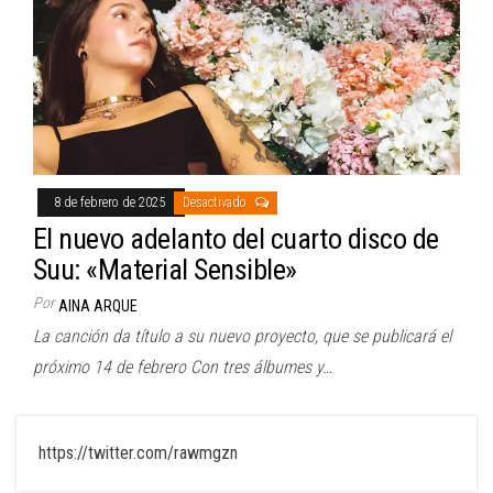
8 de febrero de 2025
Desactivado
El nuevo adelanto del cuarto disco de
Suu: «Material Sensible»
Por
AINA ARQUE
La canción da título a su nuevo proyecto, que se publicará el
próximo 14 de febrero Con tres álbumes y…
https://twitter.com/rawmgzn