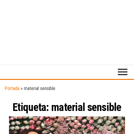
Medio
RAW
digital
Magazine
enfocado
en la
cultura,
el
Portada
»
material sensible
deporte y
la
Etiqueta:
material sensible
música.