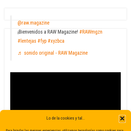
@raw.magazine
¡Bienvenidos a RAW Magazine!
#RAWmgzn
#lentejas
#fyp
#xyzbca
♬ sonido original - RAW Magazine
Lo de la cookies y tal...
Para brindar las mejores experiencias, utilizamos tecnologías como cookies para