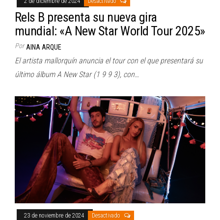
2 de diciembre de 2024
Desactivado
Rels B presenta su nueva gira
mundial: «A New Star World Tour 2025»
Por
AINA ARQUE
El artista mallorquín anuncia el tour con el que presentará su
último álbum A New Star (1 9 9 3), con…
23 de noviembre de 2024
Desactivado