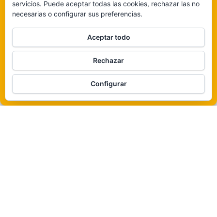
servicios. Puede aceptar todas las cookies, rechazar las no
necesarias o configurar sus preferencias.
Claro que sí
Aceptar todo
De ninguna manera
Rechazar
Veámos que hay aquí
Funciona gracias a
WordPress
|
Tema:
Envo Magazine
Configurar
Política de cookies