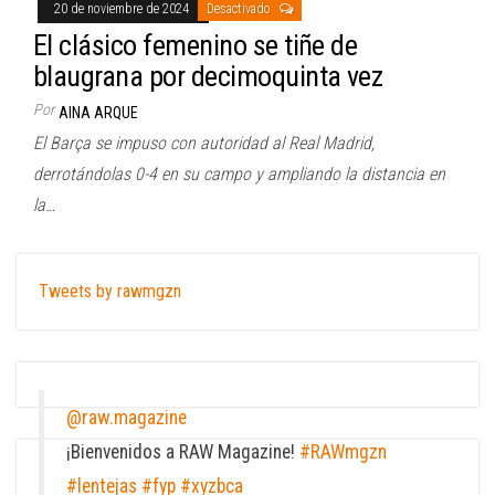
20 de noviembre de 2024
Desactivado
El clásico femenino se tiñe de
blaugrana por decimoquinta vez
Por
AINA ARQUE
El Barça se impuso con autoridad al Real Madrid,
derrotándolas 0-4 en su campo y ampliando la distancia en
la…
Tweets by rawmgzn
@raw.magazine
¡Bienvenidos a RAW Magazine!
#RAWmgzn
#lentejas
#fyp
#xyzbca