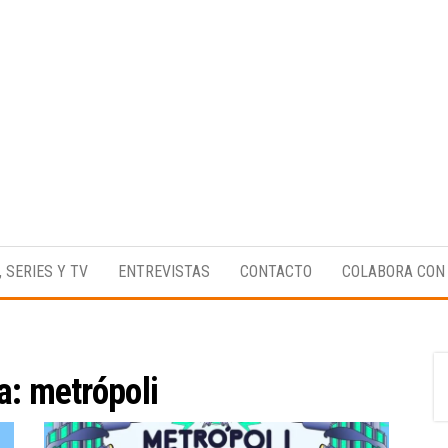
Medio
RAW
digital
Magazine
enfocado
, SERIES Y TV
ENTREVISTAS
CONTACTO
COLABORA CON
en la
cultura,
el
deporte y
la
música.
ta:
metrópoli