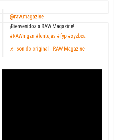
@raw.magazine
¡Bienvenidos a RAW Magazine!
#RAWmgzn
#lentejas
#fyp
#xyzbca
♬ sonido original - RAW Magazine