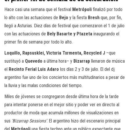
Hace casi una semana que el festival
Metrópoli
finalizó por todo
lo alto con las actuaciones de
Bejo
y la fiesta
Bresh
que, por fin,
llegó a Asturias. Diez días de festival que comenzaron el 1 de julio
con las actuaciones de
Bely Basarte y Ptazeta
inaugurando el
primer fin de semana por todo lo alto.
Loquillo, Rapsusklei, Victxria Txrmenta, Recycled J
–que
sustituyó a
Quevedo
a última hora– y
Bizarrap
llenaron de música
el
Recinto Ferial Luis Adaro
los días 2 y 3 de julio. El del dj
argentino fue uno de los conciertos más multitudinarios a pesar de
la lluvia y las malas condiciones del tiempo.
Miles de jóvenes se congregaron desde última hora de la tarde
para intentar ponerse en el mejor sitio y poder ver en directo al
productor de moda que acumula millones de visualizaciones en
sus
‘Bizarrap Sessions’
. El argentino hizo del escenario principal
del
Metrópoli
una fiesta techno ante un público expectante que