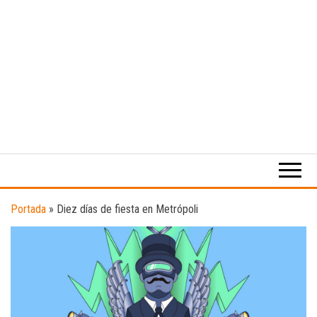
Medio
RAW
digital
Magazine
enfocado
en la
cultura,
el
Portada
»
Diez días de fiesta en Metrópoli
deporte y
la
música.