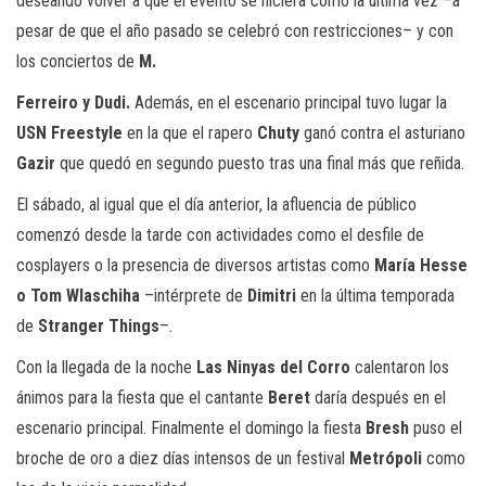
deseando volver a que el evento se hiciera como la última vez –a
pesar de que el año pasado se celebró con restricciones– y con
los conciertos de
M.
Ferreiro y Dudi.
Además, en el escenario principal tuvo lugar la
USN Freestyle
en la que el rapero
Chuty
ganó contra el asturiano
Gazir
que quedó en segundo puesto tras una final más que reñida.
El sábado, al igual que el día anterior, la afluencia de público
comenzó desde la tarde con actividades como el desfile de
cosplayers o la presencia de diversos artistas como
María Hesse
o Tom Wlaschiha
–intérprete de
Dimitri
en la última temporada
de
Stranger Things
–.
Con la llegada de la noche
Las Ninyas del Corro
calentaron los
ánimos para la fiesta que el cantante
Beret
daría después en el
escenario principal. Finalmente el domingo la fiesta
Bresh
puso el
broche de oro a diez días intensos de un festival
Metrópoli
como