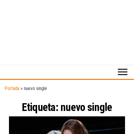
Medio
RAW
digital
Magazine
enfocado
en la
cultura,
el
Portada
»
nuevo single
deporte y
la
Etiqueta:
nuevo single
música.