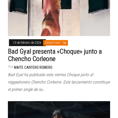
13 de febrero de 2026
Desactivado
Bad Gyal presenta «Choque» junto a
Chencho Corleone
Por
MAITE CANTERO ROMERO
Bad Gyal ha publicado este viernes Choque junto al
reggaetonero Chencho Corleone. Este lanzamiento constituye
el primer single de su…