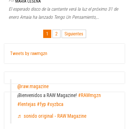
Por
MARÍA CESENA
El esperado disco de la cantante verá la luz el próximo 31 de
enero Amaia ha lanzado Tengo Un Pensamiento,…
Paginación
1
2
Siguientes
de
entradas
Tweets by rawmgzn
@raw.magazine
¡Bienvenidos a RAW Magazine!
#RAWmgzn
#lentejas
#fyp
#xyzbca
♬ sonido original - RAW Magazine