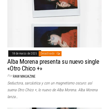
18 de marzo de 2025
Desactivado
Alba Morena presenta su nuevo single
«Otro Chico +»
Por
RAW MAGAZINE
Seductora, sarcástica y con un magnetismo oscuro: así
suena Otro Chico +, lo nuevo de Alba Morena. Alba Morena
lanza…