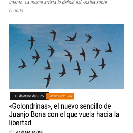
Intento. La misma artista lo definió así: «habla sobre
cuando…
18 de enero de 2025
Desactivado
«Golondrinas», el nuevo sencillo de
Juanjo Bona con el que vuela hacia la
libertad
Por
RAW MAGAZINE