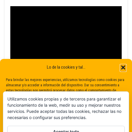
Lo de la cookies y tal...
Para brindar las mejores experiencias, utilizamos tecnologías como cookies para
almacenar y/o acceder a información del dispositivo. Dar su consentimiento a
estas tecnologías nos permitirá procesar datos como el comportamiento de
navegación o identificaciones únicas en este sitio. No dar o retirar el
Utilizamos cookies propias y de terceros para garantizar el
consentimiento puede afectar negativamente a determinadas características y
funcionamiento de la web, medir su uso y mejorar nuestros
funciones.
servicios. Puede aceptar todas las cookies, rechazar las no
necesarias o configurar sus preferencias.
Claro que sí
Aceptar todo