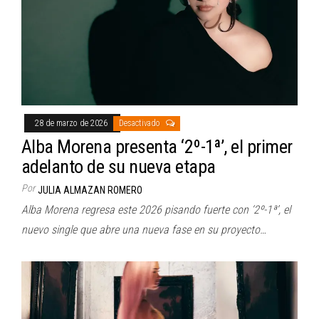
28 de marzo de 2026
Desactivado
Alba Morena presenta ‘2º-1ª’, el primer
adelanto de su nueva etapa
Por
JULIA ALMAZAN ROMERO
Alba Morena regresa este 2026 pisando fuerte con ‘2º-1ª’, el
nuevo single que abre una nueva fase en su proyecto…