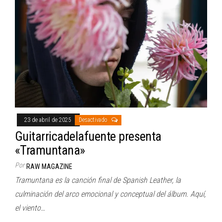
23 de abril de 2025
Desactivado
Guitarricadelafuente presenta
«Tramuntana»
Por
RAW MAGAZINE
Tramuntana es la canción final de Spanish Leather, la
culminación del arco emocional y conceptual del álbum. Aquí,
el viento…