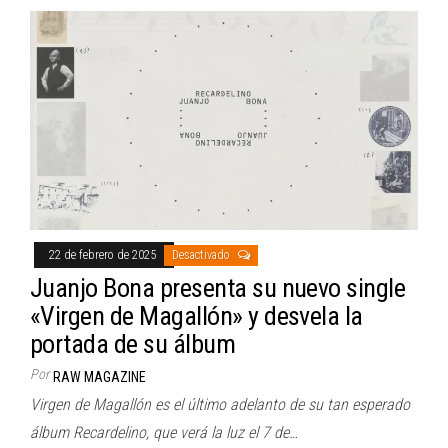
22 de febrero de 2025
Desactivado
Juanjo Bona presenta su nuevo single
«Virgen de Magallón» y desvela la
portada de su álbum
Por
RAW MAGAZINE
Virgen de Magallón es el último adelanto de su tan esperado
álbum Recardelino, que verá la luz el 7 de…