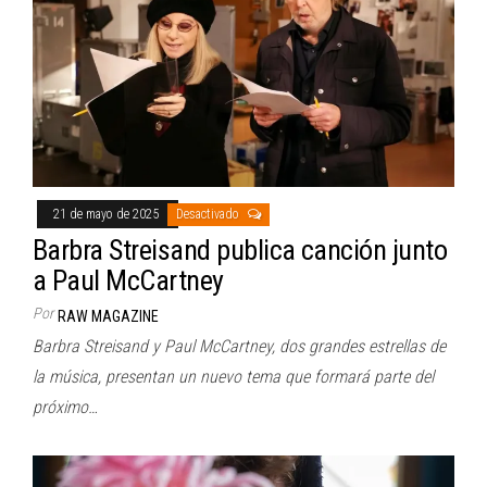
21 de mayo de 2025
Desactivado
Barbra Streisand publica canción junto
a Paul McCartney
Por
RAW MAGAZINE
Barbra Streisand y Paul McCartney, dos grandes estrellas de
la música, presentan un nuevo tema que formará parte del
próximo…