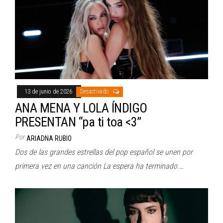
13 de junio de 2026
Desactivado
ANA MENA Y LOLA ÍNDIGO
PRESENTAN “pa ti toa <3”
Por
ARIADNA RUBIO
Dos de las grandes estrellas del pop español se unen por
primera vez en una canción La espera ha terminado.…