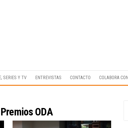
Medio
RAW
digital
Magazine
enfocado
E, SERIES Y TV
ENTREVISTAS
CONTACTO
COLABORA CO
en la
cultura,
el
deporte y
la
música.
:
Premios ODA