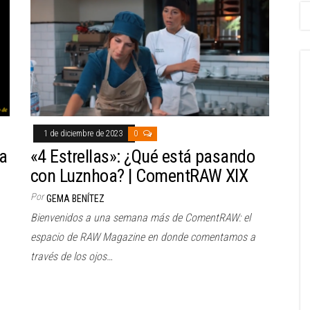
1 de diciembre de 2023
0
la
«4 Estrellas»: ¿Qué está pasando
con Luznhoa? | ComentRAW XIX
Por
GEMA BENÍTEZ
Bienvenidos a una semana más de ComentRAW: el
espacio de RAW Magazine en donde comentamos a
través de los ojos…