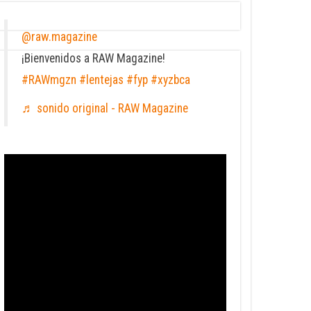
@raw.magazine
¡Bienvenidos a RAW Magazine!
#RAWmgzn
#lentejas
#fyp
#xyzbca
♬ sonido original - RAW Magazine