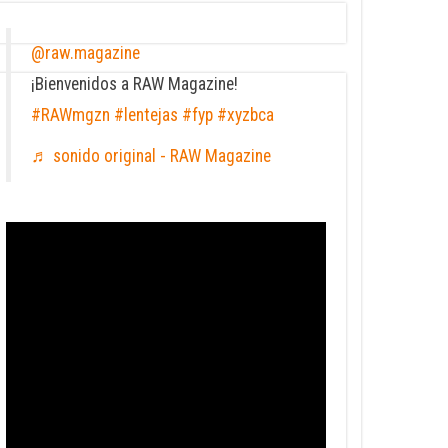
@raw.magazine
¡Bienvenidos a RAW Magazine!
#RAWmgzn
#lentejas
#fyp
#xyzbca
♬ sonido original - RAW Magazine