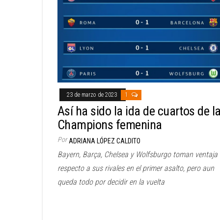
23 de marzo de 2023
1
Así ha sido la ida de cuartos de l
Champions femenina
Por
ADRIANA LÓPEZ CALDITO
Bayern, Barça, Chelsea y Wolfsburgo toman ventaja
respecto a sus rivales en el primer asalto, pero aun
queda todo por decidir en la vuelta