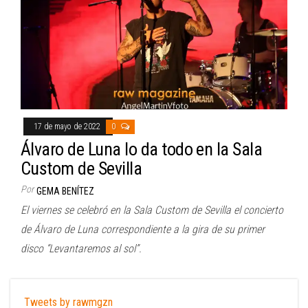
17 de mayo de 2022
0
Álvaro de Luna lo da todo en la Sala
Custom de Sevilla
Por
GEMA BENÍTEZ
El viernes se celebró en la Sala Custom de Sevilla el concierto
de Álvaro de Luna correspondiente a la gira de su primer
disco “Levantaremos al sol”.
Tweets by rawmgzn