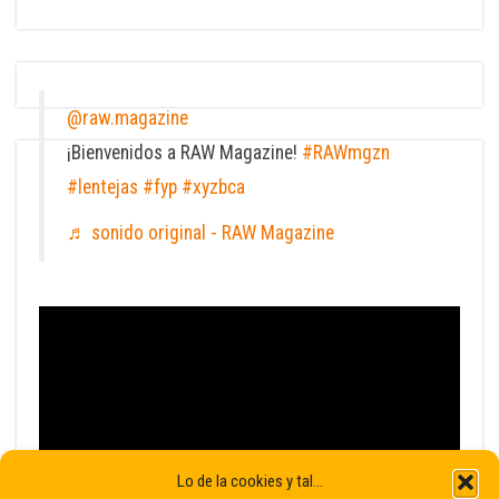
@raw.magazine
¡Bienvenidos a RAW Magazine!
#RAWmgzn
#lentejas
#fyp
#xyzbca
♬ sonido original - RAW Magazine
Lo de la cookies y tal...