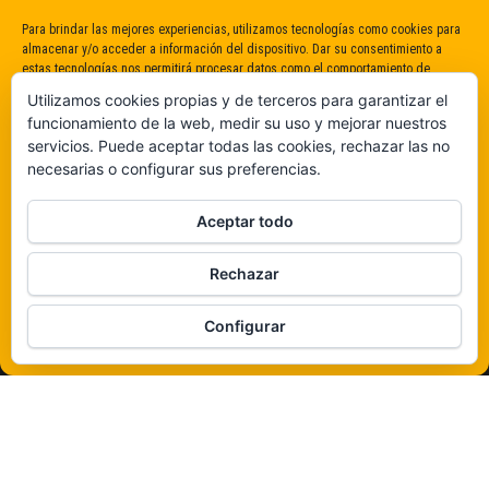
Para brindar las mejores experiencias, utilizamos tecnologías como cookies para
almacenar y/o acceder a información del dispositivo. Dar su consentimiento a
estas tecnologías nos permitirá procesar datos como el comportamiento de
navegación o identificaciones únicas en este sitio. No dar o retirar el
Utilizamos cookies propias y de terceros para garantizar el
consentimiento puede afectar negativamente a determinadas características y
funcionamiento de la web, medir su uso y mejorar nuestros
funciones.
servicios. Puede aceptar todas las cookies, rechazar las no
necesarias o configurar sus preferencias.
Claro que sí
Aceptar todo
De ninguna manera
Rechazar
Veámos que hay aquí
Configurar
Política de cookies
Funciona gracias a
WordPress
|
Tema:
Envo Magazine