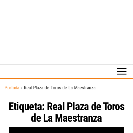
Medio
RAW
digital
Magazine
enfocado
en la
cultura,
el
Portada
»
Real Plaza de Toros de La Maestranza
deporte y
la
Etiqueta:
Real Plaza de Toros
música.
de La Maestranza