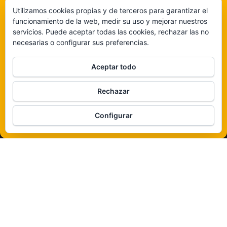
navegación o identificaciones únicas en este sitio. No dar o retirar el
Utilizamos cookies propias y de terceros para garantizar el
consentimiento puede afectar negativamente a determinadas características y
funcionamiento de la web, medir su uso y mejorar nuestros
funciones.
servicios. Puede aceptar todas las cookies, rechazar las no
necesarias o configurar sus preferencias.
Claro que sí
Aceptar todo
De ninguna manera
Rechazar
Veámos que hay aquí
Configurar
Política de cookies
Funciona gracias a
WordPress
|
Tema:
Envo Magazine