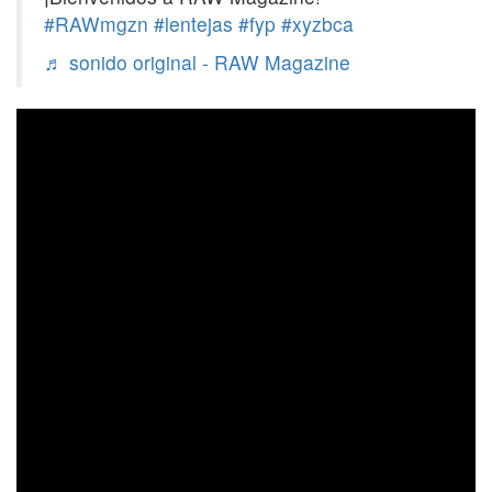
#RAWmgzn
#lentejas
#fyp
#xyzbca
♬ sonido original - RAW Magazine