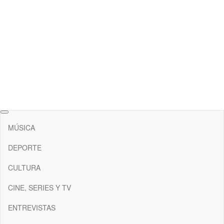
RAW Magazine
Medio digital enfocado en la cultura, el deporte y la música.
MÚSICA
DEPORTE
CULTURA
CINE, SERIES Y TV
ENTREVISTAS