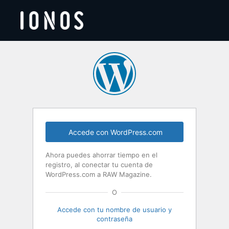
Acceder
Accede con WordPress.com
Ahora puedes ahorrar tiempo en el
registro, al conectar tu cuenta de
WordPress.com a RAW Magazine.
O
Accede con tu nombre de usuario y
contraseña