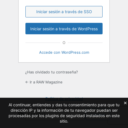
Iniciar sesión a través de SSO
O
Accede con WordPress.com
¿Has olvidado tu contraseña?
← Ir a RAW Magazine
Política de privacidad
×
Al continuar, entiendes y das tu consentimiento para que tu
dirección IP y la información de tu navegador puedan ser
Idioma
procesadas por los plugins de seguridad instalados en este
sitio.