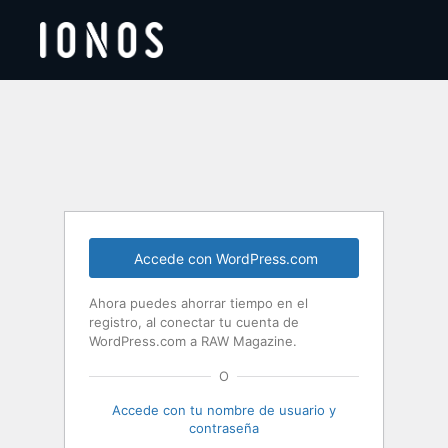
Acceder
Accede con WordPress.com
Ahora puedes ahorrar tiempo en el
registro, al conectar tu cuenta de
WordPress.com a RAW Magazine.
O
Accede con tu nombre de usuario y
contraseña