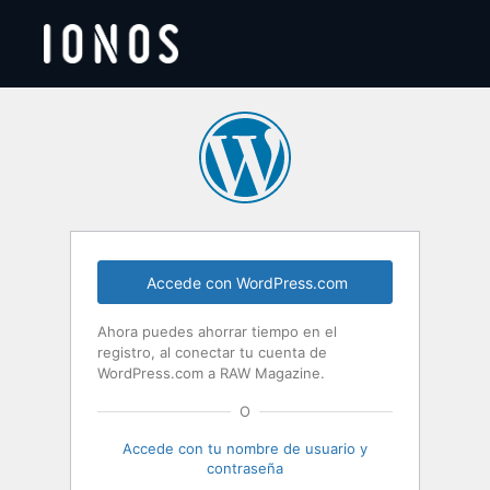
Acceder
Accede con WordPress.com
Ahora puedes ahorrar tiempo en el
registro, al conectar tu cuenta de
WordPress.com a RAW Magazine.
O
Accede con tu nombre de usuario y
contraseña