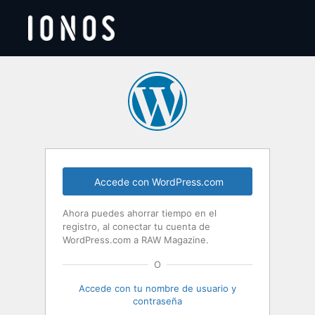
Acceder
Accede con WordPress.com
Ahora puedes ahorrar tiempo en el
registro, al conectar tu cuenta de
WordPress.com a RAW Magazine.
O
Accede con tu nombre de usuario y
contraseña