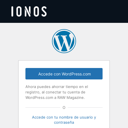
Acceder
Accede con WordPress.com
Ahora puedes ahorrar tiempo en el
registro, al conectar tu cuenta de
WordPress.com a RAW Magazine.
O
Accede con tu nombre de usuario y
contraseña