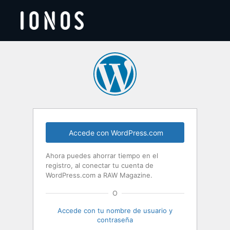
Acceder
Accede con WordPress.com
Ahora puedes ahorrar tiempo en el
registro, al conectar tu cuenta de
WordPress.com a RAW Magazine.
O
Accede con tu nombre de usuario y
contraseña