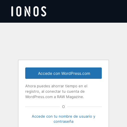
Acceder
Accede con WordPress.com
Ahora puedes ahorrar tiempo en el
registro, al conectar tu cuenta de
WordPress.com a RAW Magazine.
O
Accede con tu nombre de usuario y
contraseña