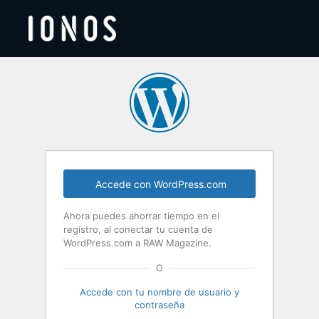
Acceder
Accede con WordPress.com
Ahora puedes ahorrar tiempo en el
registro, al conectar tu cuenta de
WordPress.com a RAW Magazine.
O
Accede con tu nombre de usuario y
contraseña