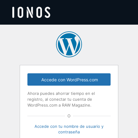
Acceder
Accede con WordPress.com
Ahora puedes ahorrar tiempo en el
registro, al conectar tu cuenta de
WordPress.com a RAW Magazine.
O
Accede con tu nombre de usuario y
contraseña