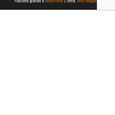
Funciona gracias a
WordPress
|
Tema:
Envo Magazine