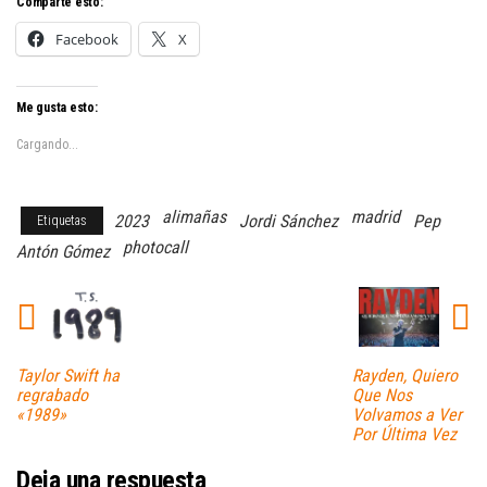
Comparte esto:
Facebook
X
Me gusta esto:
Cargando...
alimañas
madrid
2023
Jordi Sánchez
Pep
Etiquetas
photocall
Antón Gómez
Taylor Swift ha
Rayden, Quiero
regrabado
Que Nos
«1989»
Volvamos a Ver
Por Última Vez
Deja una respuesta