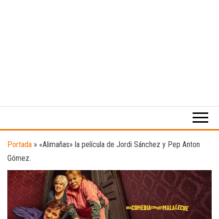
Medio
RAW
digital
Magazine
enfocado
en la
cultura,
el
Portada
»
«Alimañas» la película de Jordi Sánchez y Pep Anton
deporte y
Gómez.
la
música.