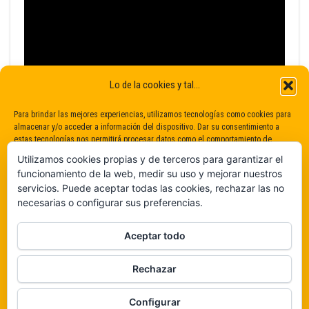
Lo de la cookies y tal...
Para brindar las mejores experiencias, utilizamos tecnologías como cookies para
almacenar y/o acceder a información del dispositivo. Dar su consentimiento a
estas tecnologías nos permitirá procesar datos como el comportamiento de
navegación o identificaciones únicas en este sitio. No dar o retirar el
Utilizamos cookies propias y de terceros para garantizar el
consentimiento puede afectar negativamente a determinadas características y
funcionamiento de la web, medir su uso y mejorar nuestros
funciones.
servicios. Puede aceptar todas las cookies, rechazar las no
necesarias o configurar sus preferencias.
Claro que sí
Aceptar todo
De ninguna manera
Rechazar
Veámos que hay aquí
Funciona gracias a
WordPress
|
Tema:
Envo Magazine
Configurar