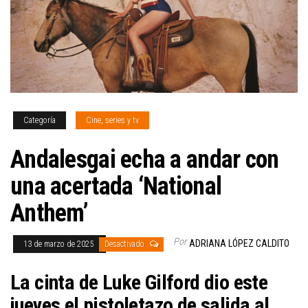
Categoría
Cine, series y tv
Andalesgai echa a andar con
una acertada ‘National
Anthem’
Por
ADRIANA LÓPEZ CALDITO
13 de marzo de 2025
Desactivado
La cinta de Luke Gilford dio este
jueves el pistoletazo de salida al