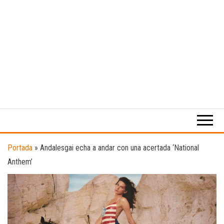
Medio
RAW
digital
Magazine
enfocado
en la
cultura,
el
Portada
»
Andalesgai echa a andar con una acertada ‘National
deporte y
Anthem’
la
música.