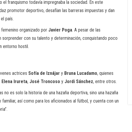
do el franquismo todavía impregnaba la sociedad. En este
udaz promotor deportivo, desafían las barreras impuestas y dan
el país.
ol femenino organizado por
Javier Poga
. A pesar de las
an sorprender con su talento y determinación, conquistando poco
 entorno hostil.
óvenes actrices
Sofía de Iznájar
y
Bruna Lucadamo
, quienes
,
Elena Irureta
,
José Troncoso
y
Jordi Sánchez
, entre otros.
as no es solo la historia de una hazaña deportiva, sino una hazaña
 familiar, así como para los aficionados al fútbol, y cuenta con un
ria”.