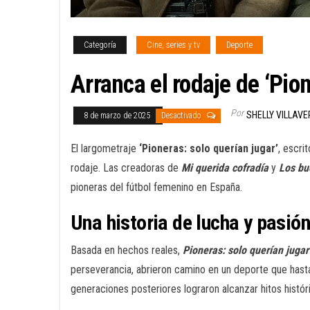
Categoría
Cine, series y tv
Deporte
Arranca el rodaje de ‘Pion
Por
SHELLY VILLAV
8 de marzo de 2025
Desactivado
El largometraje
‘Pioneras: solo querían jugar’
, escri
rodaje. Las creadoras de
Mi querida cofradía
y
Los bu
pioneras del fútbol femenino en España.
Una historia de lucha y pasión
Basada en hechos reales,
Pioneras: solo querían jugar
perseverancia, abrieron camino en un deporte que hasta
generaciones posteriores lograron alcanzar hitos histó