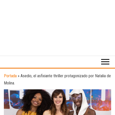
Medio
RAW
digital
Magazine
enfocado
en la
cultura,
el
Portada
»
Asedio, el asfixiante thriller protagonizado por Natalia de
deporte y
Molina.
la
música.