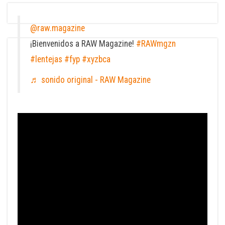
@raw.magazine
¡Bienvenidos a RAW Magazine!
#RAWmgzn
#lentejas
#fyp
#xyzbca
♬ sonido original - RAW Magazine