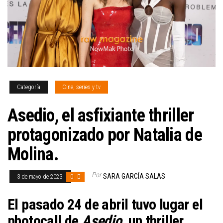
Categoría
Cine, series y tv
Asedio, el asfixiante thriller
protagonizado por Natalia de
Molina.
Por
SARA GARCÍA SALAS
3 de mayo de 2023
0
El pasado 24 de abril tuvo lugar el
photocall de
Asedio
, un thriller