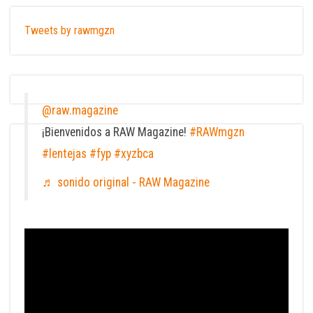
Tweets by rawmgzn
@raw.magazine
¡Bienvenidos a RAW Magazine!
#RAWmgzn
#lentejas
#fyp
#xyzbca
♬ sonido original - RAW Magazine