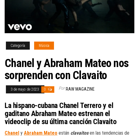
Categoría
Música
Chanel y Abraham Mateo nos
sorprenden con Clavaito
Por
RAW MAGAZINE
3 de mayo de 2023
0
La hispano-cubana Chanel Terrero y el
gaditano Abraham Mateo estrenan el
videoclip de su última canción Clavaito
Chanel
y
Abraham Mateo
están
clavaitos
en las tendencias de