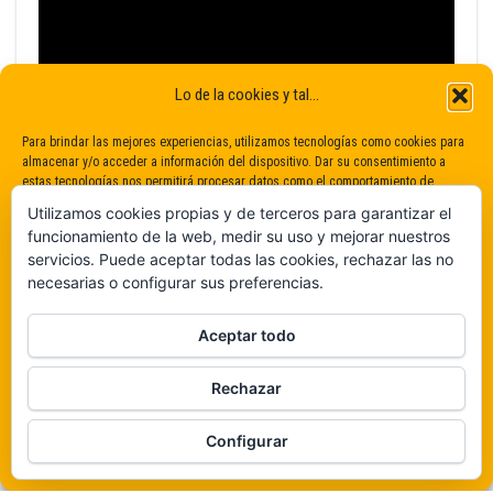
Lo de la cookies y tal...
Para brindar las mejores experiencias, utilizamos tecnologías como cookies para
almacenar y/o acceder a información del dispositivo. Dar su consentimiento a
estas tecnologías nos permitirá procesar datos como el comportamiento de
navegación o identificaciones únicas en este sitio. No dar o retirar el
Utilizamos cookies propias y de terceros para garantizar el
consentimiento puede afectar negativamente a determinadas características y
funcionamiento de la web, medir su uso y mejorar nuestros
funciones.
servicios. Puede aceptar todas las cookies, rechazar las no
necesarias o configurar sus preferencias.
Claro que sí
Aceptar todo
De ninguna manera
Rechazar
Veámos que hay aquí
Funciona gracias a
WordPress
|
Tema:
Envo Magazine
Configurar
Política de cookies