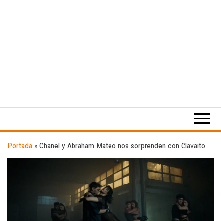
Medio
RAW
digital
Magazine
enfocado
en la
cultura,
el
Portada
»
Chanel y Abraham Mateo nos sorprenden con Clavaito
deporte y
la
música.