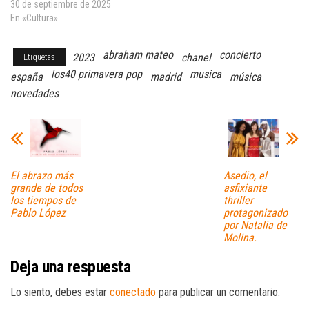
30 de septiembre de 2025
En «Cultura»
abraham mateo
concierto
2023
chanel
Etiquetas
los40 primavera pop
musica
españa
madrid
música
novedades
El abrazo más
Asedio, el
grande de todos
asfixiante
los tiempos de
thriller
Pablo López
protagonizado
por Natalia de
Molina.
Deja una respuesta
Lo siento, debes estar
conectado
para publicar un comentario.