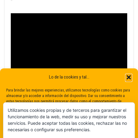
Lo de la cookies y tal...
Para brindar las mejores experiencias, utilizamos tecnologías como cookies para
almacenar y/o acceder a información del dispositivo. Dar su consentimiento a
estas tecnologías nos permitirá procesar datos como el comportamiento de
navegación o identificaciones únicas en este sitio. No dar o retirar el
Utilizamos cookies propias y de terceros para garantizar el
consentimiento puede afectar negativamente a determinadas características y
funcionamiento de la web, medir su uso y mejorar nuestros
funciones.
servicios. Puede aceptar todas las cookies, rechazar las no
necesarias o configurar sus preferencias.
Claro que sí