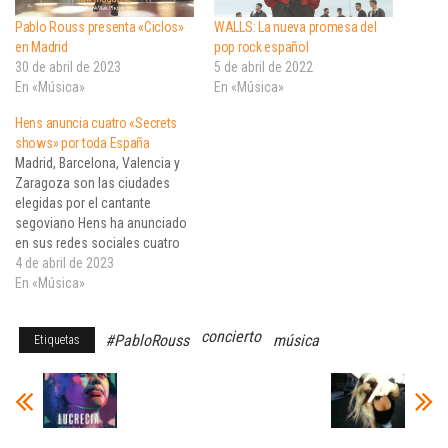
Pablo Rouss presenta «Ciclos»
WALLS: La nueva promesa del
en Madrid
pop rock español
30 de abril de 2023
5 de abril de 2022
En «Música»
En «Música»
Hens anuncia cuatro «Secrets
shows» por toda España
Madrid, Barcelona, Valencia y
Zaragoza son las ciudades
elegidas por el cantante
segoviano Hens ha anunciado
en sus redes sociales cuatro
eventos sorpresas en Madrid,
4 de abril de 2023
Barcelona, Valencia y Zaragoza
En «Música»
entre el 10 y el 13 de abril. Todo
esto tendrá lugar una semana
concierto
#PabloRouss
música
Etiquetas
antes de su esperado disco
"No me…