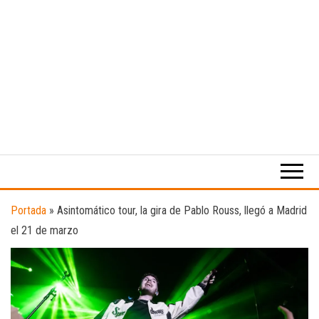
Medio
RAW
digital
Magazine
enfocado
en la
cultura,
el
Portada
»
Asintomático tour, la gira de Pablo Rouss, llegó a Madrid
deporte y
el 21 de marzo
la
música.