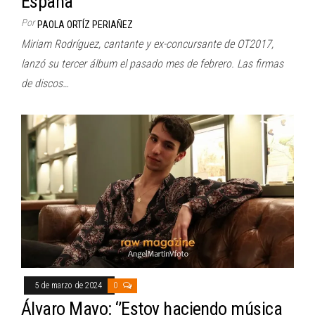
España
Por
PAOLA ORTÍZ PERIAÑEZ
Miriam Rodríguez, cantante y ex-concursante de OT2017,
lanzó su tercer álbum el pasado mes de febrero. Las firmas
de discos…
5 de marzo de 2024
0
Álvaro Mayo: ‘’Estoy haciendo música