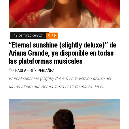
19 de marzo de 2024
0
‘’Eternal sunshine (slightly deluxe)’’ de
Ariana Grande, ya disponible en todas
las plataformas musicales
Por
PAOLA ORTÍZ PERIAÑEZ
Eternal sunshine (slightly deluxe) es la version deluxe del
último álbum que Ariana lanza el 11 de marzo. En él,…