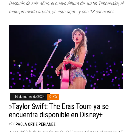
Después de seis años, el nuevo álbum de Justin Timberlake, el
multi-premiado artista, ya está aquí… y con 18 canciones…
16 de marzo de 2024
0
»Taylor Swift: The Eras Tour» ya se
encuentra disponible en Disney+
Por
PAOLA ORTÍZ PERIAÑEZ