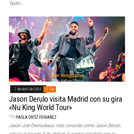
Taylor…
7 de abril de 2024
0
Jason Derulo visita Madrid con su gira
«Nu King World Tour»
Por
PAOLA ORTÍZ PERIAÑEZ
Jason Joel Desrouleaux, más conocido como Jason Derulo,
estuvo el pasado 3 de abril en la capital española con su…