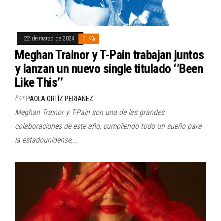
22 de marzo de 2024
0
Meghan Trainor y T-Pain trabajan juntos
y lanzan un nuevo single titulado ‘’Been
Like This’’
Por
PAOLA ORTÍZ PERIAÑEZ
Meghan Trainor y T-Pain son una de las grandes
colaboraciones de este año, cumpliendo todo un sueño para
la estadounidense,…