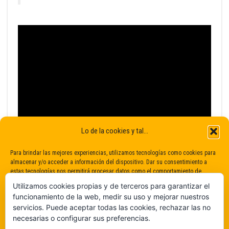
Lo de la cookies y tal...
Para brindar las mejores experiencias, utilizamos tecnologías como cookies para
almacenar y/o acceder a información del dispositivo. Dar su consentimiento a
estas tecnologías nos permitirá procesar datos como el comportamiento de
navegación o identificaciones únicas en este sitio. No dar o retirar el
Utilizamos cookies propias y de terceros para garantizar el
consentimiento puede afectar negativamente a determinadas características y
funcionamiento de la web, medir su uso y mejorar nuestros
funciones.
servicios. Puede aceptar todas las cookies, rechazar las no
necesarias o configurar sus preferencias.