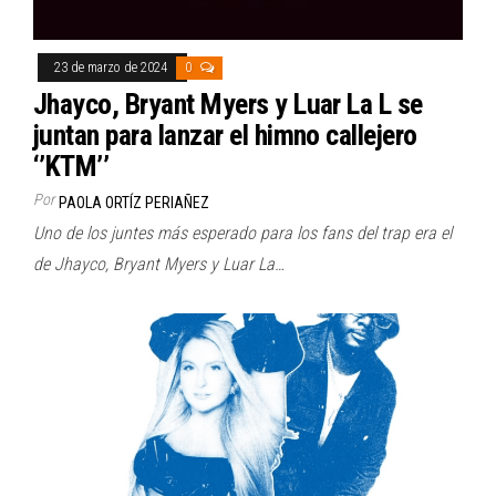
23 de marzo de 2024
0
Jhayco, Bryant Myers y Luar La L se
juntan para lanzar el himno callejero
‘’KTM’’
Por
PAOLA ORTÍZ PERIAÑEZ
Uno de los juntes más esperado para los fans del trap era el
de Jhayco, Bryant Myers y Luar La…