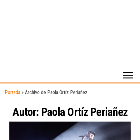
Medio
RAW
digital
Magazine
enfocado
en la
cultura,
el
Portada
»
Archivo de Paola Ortíz Periañez
deporte y
la
Autor:
Paola Ortíz Periañez
música.