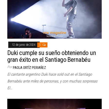
12 de junio de 2024
0
Duki cumple su sueño obteniendo un
gran éxito en el Santiago Bernabéu
Por
PAOLA ORTÍZ PERIAÑEZ
El cantante argentino Duki hace sold out en el Santiago
Bernabéu ante miles de personas, y con muchas sorpresas
El…