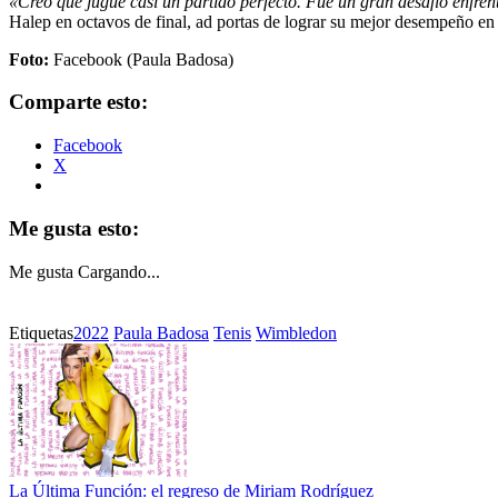
«Creo que jugué casi un partido perfecto. Fue un gran desafío enfrenta
Halep en octavos de final, ad portas de lograr su mejor desempeño e
Foto:
Facebook (Paula Badosa)
Comparte esto:
Facebook
X
Me gusta esto:
Me gusta
Cargando...
Etiquetas
2022
Paula Badosa
Tenis
Wimbledon
La Última Función: el regreso de Miriam Rodríguez