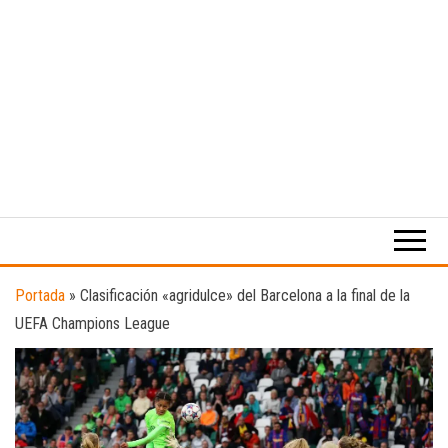
Medio
RAW
digital
Magazine
enfocado
en la
cultura,
el
Portada
»
Clasificación «agridulce» del Barcelona a la final de la
deporte y
UEFA Champions League
la
música.