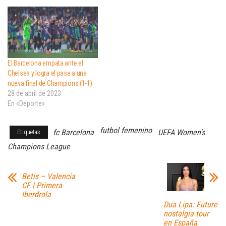
El Barcelona empata ante el
Chelsea y logra el pase a una
nueva final de Champions (1-1)
28 de abril de 2023
En «Deporte»
futbol femenino
fc Barcelona
UEFA Women's
Etiquetas
Champions League
Betis – Valencia
CF | Primera
Iberdrola
Dua Lipa: Future
nostalgia tour
en España