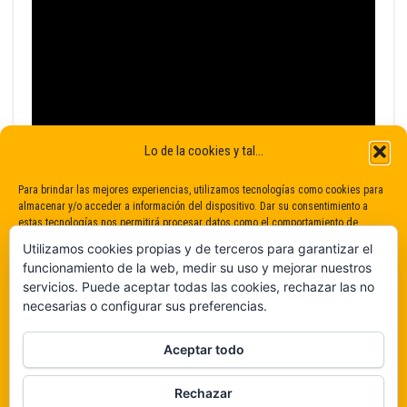
Lo de la cookies y tal...
Para brindar las mejores experiencias, utilizamos tecnologías como cookies para
almacenar y/o acceder a información del dispositivo. Dar su consentimiento a
estas tecnologías nos permitirá procesar datos como el comportamiento de
navegación o identificaciones únicas en este sitio. No dar o retirar el
Utilizamos cookies propias y de terceros para garantizar el
consentimiento puede afectar negativamente a determinadas características y
funcionamiento de la web, medir su uso y mejorar nuestros
funciones.
servicios. Puede aceptar todas las cookies, rechazar las no
necesarias o configurar sus preferencias.
Claro que sí
Aceptar todo
De ninguna manera
Rechazar