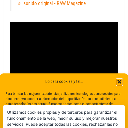
♬ sonido original - RAW Magazine
Lo de la cookies y tal...
Para brindar las mejores experiencias, utilizamos tecnologías como cookies para
almacenar y/o acceder a información del dispositivo. Dar su consentimiento a
estas tecnologías nos permitirá procesar datos como el comportamiento de
navegación o identificaciones únicas en este sitio. No dar o retirar el
Utilizamos cookies propias y de terceros para garantizar el
consentimiento puede afectar negativamente a determinadas características y
funcionamiento de la web, medir su uso y mejorar nuestros
funciones.
servicios. Puede aceptar todas las cookies, rechazar las no