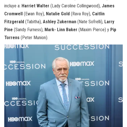
incluye a:
Harriet Walter
(Lady Caroline Collingwood),
James
Cromwell
(Ewan Roy),
Natalie Gold
(Rava Roy),
Caitlin
Fitzgerald
(Tabitha),
Ashley Zukerman
(Nate Sofrelli),
Larry
Pine
(Sandy Furness),
Mark- Linn Baker
(Maxim Pierce) y
Pip
Torrens
(Peter Munion).