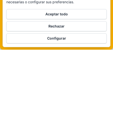
necesarias o configurar sus preferencias.
Claro que sí
Aceptar todo
De ninguna manera
Rechazar
Veámos que hay aquí
Funciona gracias a
WordPress
|
Tema:
Envo Magazine
Configurar
Política de cookies