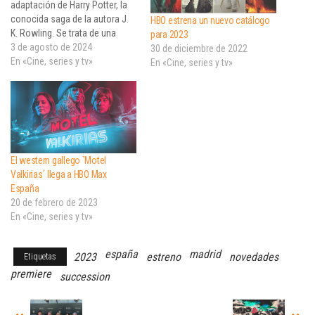
adaptación de Harry Potter, la
conocida saga de la autora J.
HBO estrena un nuevo catálogo
K. Rowling. Se trata de una
para 2023
serie que apunta a tener varias
3 de agosto de 2024
30 de diciembre de 2022
temporadas. HBO, en
En «Cine, series y tv»
En «Cine, series y tv»
asociación con Warner Bros
Television, ha nombrado a
Francesca Gardiner
(Succession y La materia…
El western gallego `Motel
Valkirias´ llega a HBO Max
España
20 de febrero de 2023
En «Cine, series y tv»
españa
madrid
2023
estreno
novedades
Etiquetas
premiere
succession