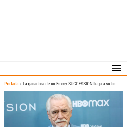
Medio
RAW
digital
Magazine
enfocado
en la
cultura,
el
Portada
»
La ganadora de un Emmy SUCCESSION llega a su fin
deporte y
la
música.