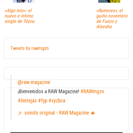
«Algo mío»: el
«Rumores», el
nuevo e íntimo
guiño noventero
single de Téyou
de Funzo y
Aleesha
Tweets by rawmgzn
@raw.magazine
¡Bienvenidos a RAW Magazine!
#RAWmgzn
#lentejas
#fyp
#xyzbca
♬ sonido original - RAW Magazine 🔥