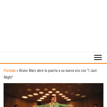
Medio
RAW
digital
Magazine
enfocado
en la
cultura,
el
Portada
»
Bruno Mars abre la puerta a su nueva era con “I Just
deporte y
Might”
la
música.