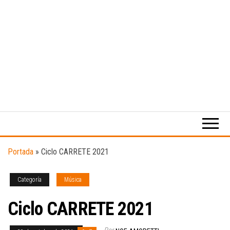
Medio
RAW
digital
Magazine
enfocado
en la
cultura,
el
Portada
»
Ciclo CARRETE 2021
deporte y
la
música.
Categoría
Música
Ciclo CARRETE 2021
Por