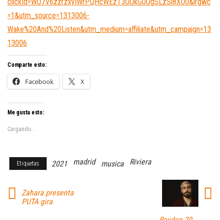
clickId=WO7V6zzrzxyIWrPQHcWEzT3UUkG0UgSLzSi8XU0&irgwc
=1&utm_source=1313006-
Wake%20And%20Listen&utm_medium=affiliate&utm_campaign=13
13006
Comparte esto:
Facebook
X
Me gusta esto:
Cargando...
madrid
Riviera
2021
musica
Etiquetas
Zahara presenta
PUTA gira
Rayden 20