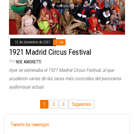
12 de diciembre de 2021
0
1921 Madrid Circus Festival
Por
NOE AMORETTI
Ayer se estrenaba el 1921 Madrid Circus Festival, al que
acudieron varias de las caras más conocidas del panorama
audiovisual actual.
Paginación
1
2
3
Siguientes
de
entradas
Tweets by rawmgzn