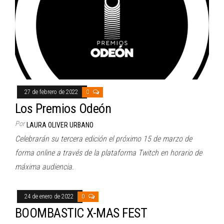
27 de febrero de 2022
0
Los Premios Odeón
Por
LAURA OLIVER URBANO
Celebrarán su tercera edición el próximo 15 de marzo de
forma online a través de la plataforma Twitch en horario de
máxima audiencia.
24 de enero de 2022
0
BOOMBASTIC X-MAS FEST