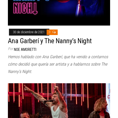
30 de diciembre de 2021
0
Ana Garberí y The Nanny’s Night
Por
NOE AMORETTI
Hemos hablado con Ana Garberí, que ha venido a contarnos
cómo decidió que quería ser artista y a hablarnos sobre The
Nanny’s Night.