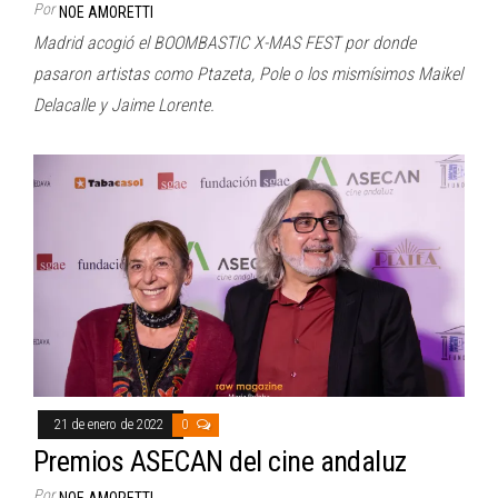
Por
NOE AMORETTI
Madrid acogió el BOOMBASTIC X-MAS FEST por donde
pasaron artistas como Ptazeta, Pole o los mismísimos Maikel
Delacalle y Jaime Lorente.
21 de enero de 2022
0
Premios ASECAN del cine andaluz
Por