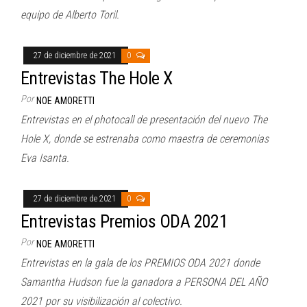
equipo de Alberto Toril.
27 de diciembre de 2021
0
Entrevistas The Hole X
Por
NOE AMORETTI
Entrevistas en el photocall de presentación del nuevo The
Hole X, donde se estrenaba como maestra de ceremonias
Eva Isanta.
27 de diciembre de 2021
0
Entrevistas Premios ODA 2021
Por
NOE AMORETTI
Entrevistas en la gala de los PREMIOS ODA 2021 donde
Samantha Hudson fue la ganadora a PERSONA DEL AÑO
2021 por su visibilización al colectivo.