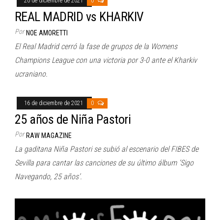
20 de diciembre de 2021
0
REAL MADRID vs KHARKIV
Por
NOE AMORETTI
El Real Madrid cerró la fase de grupos de la Womens
Champions League con una victoria por 3-0 ante el Kharkiv
ucraniano.
16 de diciembre de 2021
0
25 años de Niña Pastori
Por
RAW MAGAZINE
La gaditana Niña Pastori se subió al escenario del FIBES de
Sevilla para cantar las canciones de su último álbum ‘Sigo
Navegando, 25 años’.