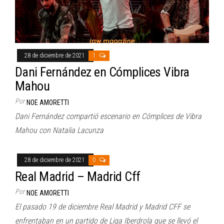
28 de diciembre de 2021
1
Dani Fernández en Cómplices Vibra
Mahou
Por
NOE AMORETTI
Dani Fernández compartió escenario en Cómplices de Vibra
Mahou con Natalia Lacunza
28 de diciembre de 2021
0
Real Madrid – Madrid Cff
Por
NOE AMORETTI
El pasado 19 de diciembre Real Madrid y Madrid CFF se
enfrentaban en un partido de Liga Iberdrola que se llevó el