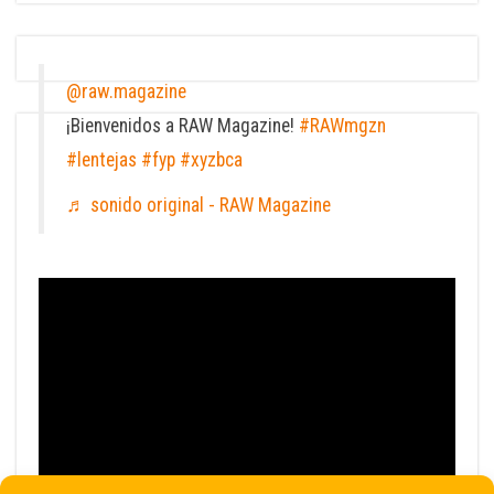
@raw.magazine
¡Bienvenidos a RAW Magazine!
#RAWmgzn
#lentejas
#fyp
#xyzbca
♬ sonido original - RAW Magazine