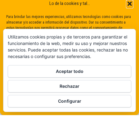
Lo de la cookies y tal...
Para brindar las mejores experiencias, utilizamos tecnologías como cookies para
almacenar y/o acceder a información del dispositivo. Dar su consentimiento a
estas tecnologías nos permitirá procesar datos como el comportamiento de
navegación o identificaciones únicas en este sitio. No dar o retirar el
Utilizamos cookies propias y de terceros para garantizar el
consentimiento puede afectar negativamente a determinadas características y
funcionamiento de la web, medir su uso y mejorar nuestros
funciones.
servicios. Puede aceptar todas las cookies, rechazar las no
necesarias o configurar sus preferencias.
Claro que sí
Aceptar todo
De ninguna manera
Rechazar
Veámos que hay aquí
Funciona gracias a
WordPress
|
Tema:
Envo Magazine
Configurar
Política de cookies