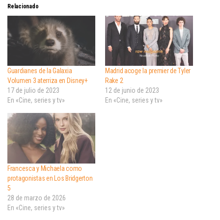
Relacionado
Guardianes de la Galaxia
Madrid acoge la premier de Tyler
Volumen 3 aterriza en Disney+
Rake 2
17 de julio de 2023
12 de junio de 2023
En «Cine, series y tv»
En «Cine, series y tv»
Francesca y Michaela como
protagonistas en Los Bridgerton
5
28 de marzo de 2026
En «Cine, series y tv»