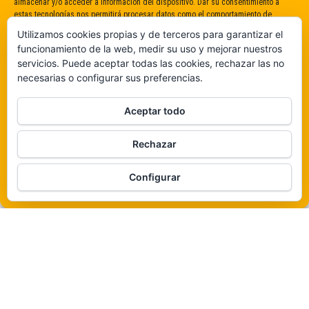
almacenar y/o acceder a información del dispositivo. Dar su consentimiento a
estas tecnologías nos permitirá procesar datos como el comportamiento de
navegación o identificaciones únicas en este sitio. No dar o retirar el
Utilizamos cookies propias y de terceros para garantizar el
consentimiento puede afectar negativamente a determinadas características y
funcionamiento de la web, medir su uso y mejorar nuestros
funciones.
servicios. Puede aceptar todas las cookies, rechazar las no
necesarias o configurar sus preferencias.
Claro que sí
Aceptar todo
De ninguna manera
Rechazar
Veámos que hay aquí
Funciona gracias a
WordPress
|
Tema:
Envo Magazine
Configurar
Política de cookies