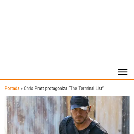
Medio
RAW
digital
Magazine
enfocado
en la
cultura,
el
Portada
»
Chris Pratt protagoniza “The Terminal List”
deporte y
la
música.