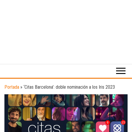
Medio
RAW
digital
Magazine
enfocado
en la
cultura,
el
Portada
»
‘Citas Barcelona’: doble nominación a los Iris 2023
deporte y
la
música.