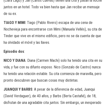
(Clara Lago) y Jan (Carlos Cuevas) tienen una cita y pasan la noche
juntos en un hotel. Todo va bien hasta que Jan recibe un mensaje
de su ex.
TIAGO Y MIMI
: Tiago (Pablo Rivero) escapa de una cena de
Nochevieja para encontrarse con Mimi (Manuela Vellés), su cita de
Tinder que vive en el mismo edificio, pero no se da cuenta de que
ha olvidado el móvil y las llaves.
Episodio dos
:
NICO Y DIANA
: Diana (Carmen Machi) solo ha tenido una cita en su
vida, y fue con su difunto esposo. Nico (Gonzalo de Castro) nunca
ha tenido una relación estable. Su cita comienza de maravilla, pero
pronto descubren que buscan cosas muy distintas.
JUANQUI Y BARBS
: A pesar de la diferencia de edad, Juanqui
(David Verdaguer), de 40 años, y Barbs (Berta Castañé), de 18,
disfrutan de una agradable cita juntos. Sin embargo, un inesperado