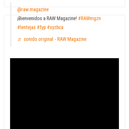
@raw.magazine
¡Bienvenidos a RAW Magazine!
#RAWmgzn
#lentejas
#fyp
#xyzbca
♬ sonido original - RAW Magazine