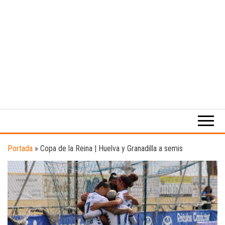
Medio
RAW
digital
Magazine
enfocado
en la
cultura,
el
Portada
»
Copa de la Reina | Huelva y Granadilla a semis
deporte y
la
música.