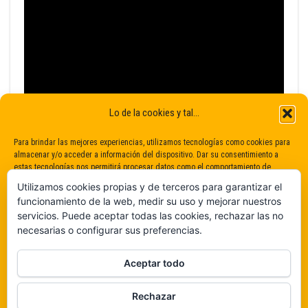
Lo de la cookies y tal...
Para brindar las mejores experiencias, utilizamos tecnologías como cookies para
almacenar y/o acceder a información del dispositivo. Dar su consentimiento a
estas tecnologías nos permitirá procesar datos como el comportamiento de
navegación o identificaciones únicas en este sitio. No dar o retirar el
Utilizamos cookies propias y de terceros para garantizar el
consentimiento puede afectar negativamente a determinadas características y
funcionamiento de la web, medir su uso y mejorar nuestros
funciones.
servicios. Puede aceptar todas las cookies, rechazar las no
necesarias o configurar sus preferencias.
Claro que sí
Aceptar todo
De ninguna manera
Rechazar