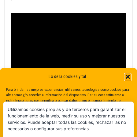
Lo de la cookies y tal...
Para brindar las mejores experiencias, utilizamos tecnologías como cookies para
almacenar y/o acceder a información del dispositivo. Dar su consentimiento a
estas tecnologías nos permitirá procesar datos como el comportamiento de
navegación o identificaciones únicas en este sitio. No dar o retirar el
Utilizamos cookies propias y de terceros para garantizar el
consentimiento puede afectar negativamente a determinadas características y
funcionamiento de la web, medir su uso y mejorar nuestros
funciones.
servicios. Puede aceptar todas las cookies, rechazar las no
necesarias o configurar sus preferencias.
Claro que sí