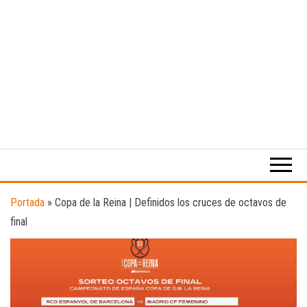
Medio
RAW
digital
Magazine
enfocado
en la
cultura,
el
Portada
»
Copa de la Reina | Definidos los cruces de octavos de
deporte y
final
la
música.