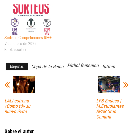
Sorteos Competiciones RFEF
7 de enero de 2022
En «Deporte»
Fútbol femenino
Copa de la Reina
futfem
Etiquetas
LALI estrena
LFB Endesa |
«Como tú» su
M.Estudiantes –
nuevo éxito
SPAR Gran
Canaria
Sobre el autor