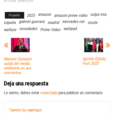
En «Cine, series y tv»
amazon
culpa mia
2023
amazon prime video
Etiquetas
gabriel guevara
mercedes ron
españa
madrid
nicole
novedades
wattpad
wallace
Prime Video
Manuel Carrasco
Spotify EQUAL
cuida del medio
Fest 2023
ambiente en sus
conciertos
Deja una respuesta
Lo siento, debes estar
conectado
para publicar un comentario.
Tweets by rawmgzn