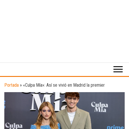
Medio
RAW
digital
Magazine
enfocado
en la
cultura,
el
Portada
»
«Culpa Mía»: Así se vivió en Madrid la premier
deporte y
la
música.