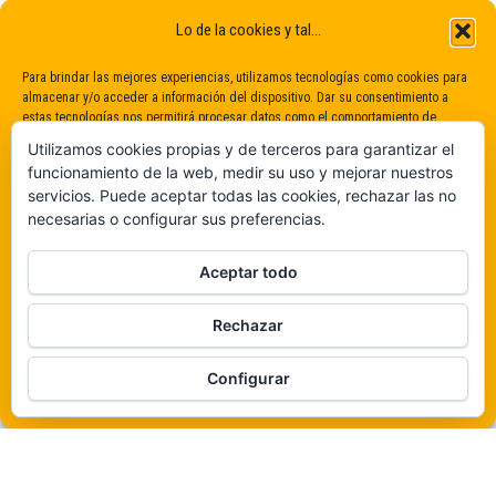
Lo de la cookies y tal...
Para brindar las mejores experiencias, utilizamos tecnologías como cookies para
almacenar y/o acceder a información del dispositivo. Dar su consentimiento a
estas tecnologías nos permitirá procesar datos como el comportamiento de
navegación o identificaciones únicas en este sitio. No dar o retirar el
Utilizamos cookies propias y de terceros para garantizar el
consentimiento puede afectar negativamente a determinadas características y
funcionamiento de la web, medir su uso y mejorar nuestros
funciones.
servicios. Puede aceptar todas las cookies, rechazar las no
necesarias o configurar sus preferencias.
Claro que sí
Aceptar todo
De ninguna manera
Rechazar
Veámos que hay aquí
Funciona gracias a
WordPress
|
Tema:
Envo Magazine
Configurar
Política de cookies