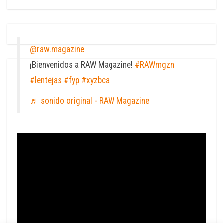
@raw.magazine
¡Bienvenidos a RAW Magazine!
#RAWmgzn
#lentejas
#fyp
#xyzbca
♬ sonido original - RAW Magazine