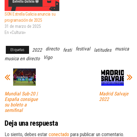
SON Estrella Galicia anuncia su
programación de 2025
31 de marzo de 2025
En «Cultura»
directo
festival
musica
2022
festi
latitudes
Etiquetas
Vigo
musica en directo
Mundial Sub-20 |
Madrid Salvaje
España consigue
2022
su boleto a
semifinal
Deja una respuesta
Lo siento, debes estar
conectado
para publicar un comentario.