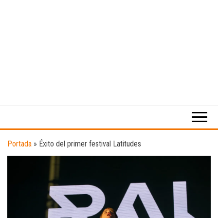
Medio
RAW
digital
Magazine
enfocado
en la
cultura,
el
Portada
»
Éxito del primer festival Latitudes
deporte y
la
música.