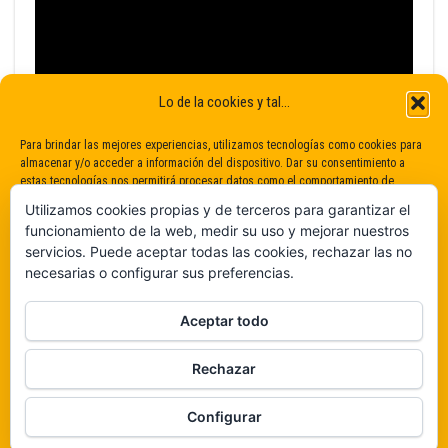
Lo de la cookies y tal...
Para brindar las mejores experiencias, utilizamos tecnologías como cookies para
almacenar y/o acceder a información del dispositivo. Dar su consentimiento a
estas tecnologías nos permitirá procesar datos como el comportamiento de
navegación o identificaciones únicas en este sitio. No dar o retirar el
Utilizamos cookies propias y de terceros para garantizar el
consentimiento puede afectar negativamente a determinadas características y
funcionamiento de la web, medir su uso y mejorar nuestros
funciones.
servicios. Puede aceptar todas las cookies, rechazar las no
necesarias o configurar sus preferencias.
Claro que sí
Aceptar todo
De ninguna manera
Rechazar
Veámos que hay aquí
Funciona gracias a
WordPress
|
Tema:
Envo Magazine
Configurar
Política de cookies