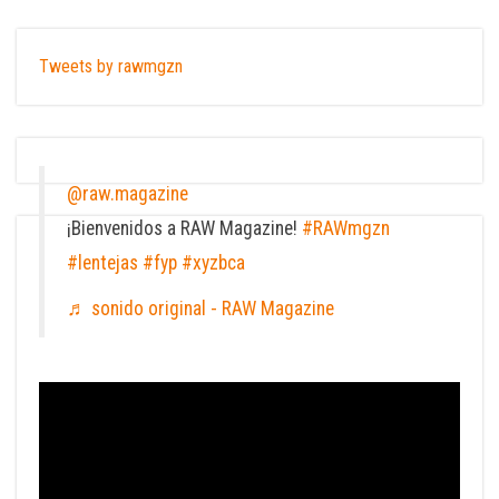
Tweets by rawmgzn
@raw.magazine
¡Bienvenidos a RAW Magazine!
#RAWmgzn
#lentejas
#fyp
#xyzbca
♬ sonido original - RAW Magazine