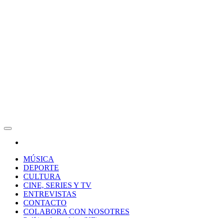
RAW Magazine
Medio digital enfocado en la cultura, el deporte y la música.
MÚSICA
DEPORTE
CULTURA
CINE, SERIES Y TV
ENTREVISTAS
CONTACTO
COLABORA CON NOSOTRES