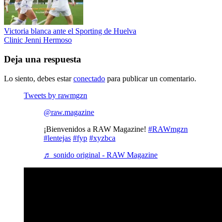
Victoria blanca ante el Sporting de Huelva
Clinic Jenni Hermoso
Deja una respuesta
Lo siento, debes estar
conectado
para publicar un comentario.
Tweets by rawmgzn
@raw.magazine
¡Bienvenidos a RAW Magazine!
#RAWmgzn
#lentejas
#fyp
#xyzbca
♬ sonido original - RAW Magazine