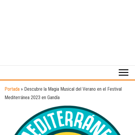
Medio
RAW
digital
Magazine
enfocado
en la
cultura,
el
Portada
»
Descubre la Magia Musical del Verano en el Festival
deporte y
Mediterránea 2023 en Gandía
la
música.