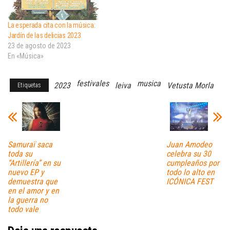
La esperada cita con la música:
Jardín de las delicias 2023
23 de agosto de 2023
En «Música»
festivales
musica
2023
leiva
Vetusta Morla
Etiquetas
Samuraï saca
Juan Amodeo
toda su
celebra su 30
“Artillería” en su
cumpleaños por
nuevo EP y
todo lo alto en
demuestra que
ICÓNICA FEST
en el amor y en
la guerra no
todo vale