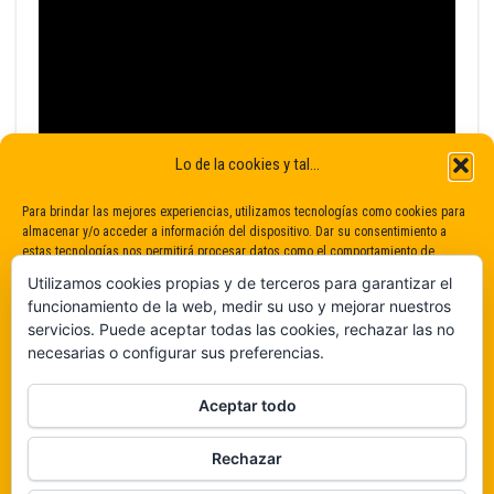
Lo de la cookies y tal...
Para brindar las mejores experiencias, utilizamos tecnologías como cookies para
almacenar y/o acceder a información del dispositivo. Dar su consentimiento a
estas tecnologías nos permitirá procesar datos como el comportamiento de
navegación o identificaciones únicas en este sitio. No dar o retirar el
Utilizamos cookies propias y de terceros para garantizar el
consentimiento puede afectar negativamente a determinadas características y
funcionamiento de la web, medir su uso y mejorar nuestros
funciones.
servicios. Puede aceptar todas las cookies, rechazar las no
necesarias o configurar sus preferencias.
Claro que sí
Aceptar todo
De ninguna manera
Rechazar
Veámos que hay aquí