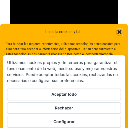
Lo de la cookies y tal...
Para brindar las mejores experiencias, utilizamos tecnologías como cookies para
almacenar y/o acceder a información del dispositivo. Dar su consentimiento a
estas tecnologías nos permitirá procesar datos como el comportamiento de
navegación o identificaciones únicas en este sitio. No dar o retirar el
Utilizamos cookies propias y de terceros para garantizar el
consentimiento puede afectar negativamente a determinadas características y
funcionamiento de la web, medir su uso y mejorar nuestros
funciones.
servicios. Puede aceptar todas las cookies, rechazar las no
necesarias o configurar sus preferencias.
Claro que sí
Aceptar todo
De ninguna manera
Rechazar
Veámos que hay aquí
Funciona gracias a
WordPress
|
Tema:
Envo Magazine
Configurar
Política de cookies