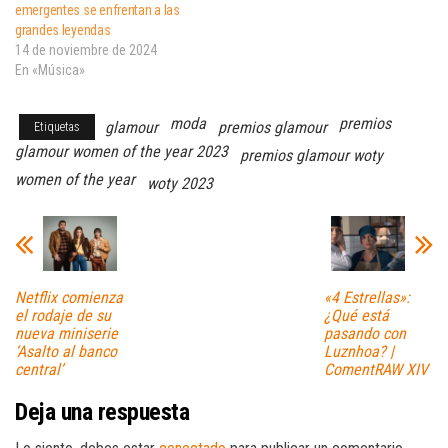
emergentes se enfrentan a las
grandes leyendas
14 de noviembre de 2024
En «Música»
moda
premios
glamour
premios glamour
Etiquetas
glamour women of the year 2023
premios glamour woty
women of the year
woty 2023
Netflix comienza
«4 Estrellas»:
el rodaje de su
¿Qué está
nueva miniserie
pasando con
‘Asalto al banco
Luznhoa? |
central’
ComentRAW XIV
Deja una respuesta