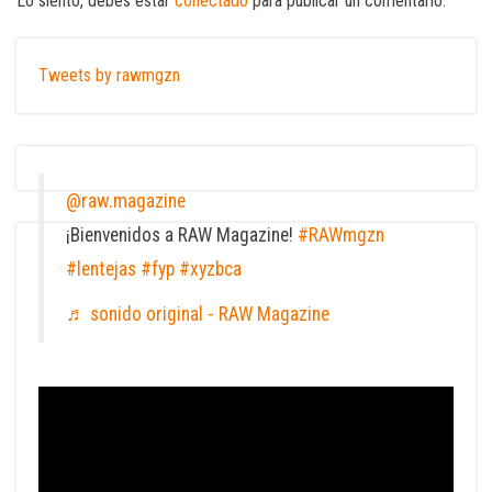
Lo siento, debes estar
conectado
para publicar un comentario.
Tweets by rawmgzn
@raw.magazine
¡Bienvenidos a RAW Magazine!
#RAWmgzn
#lentejas
#fyp
#xyzbca
♬ sonido original - RAW Magazine