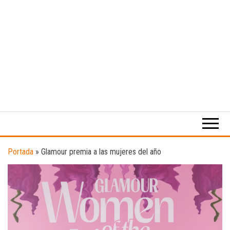
Medio
RAW
digital
Magazine
enfocado
en la
cultura,
el
Portada
»
Glamour premia a las mujeres del año
deporte y
la
música.