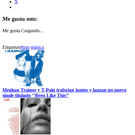
X
Me gusta esto:
Me gusta
Cargando...
Etiquetas
#trap
música
Meghan Trainor y T-Pain trabajan juntos y lanzan un nuevo
single titulado ‘’Been Like This’’