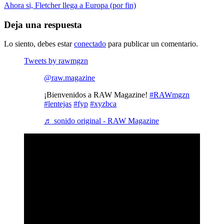
Ahora si, Fletcher llega a Europa (por fin)
Deja una respuesta
Lo siento, debes estar
conectado
para publicar un comentario.
Tweets by rawmgzn
@raw.magazine
¡Bienvenidos a RAW Magazine!
#RAWmgzn
#lentejas
#fyp
#xyzbca
♬ sonido original - RAW Magazine