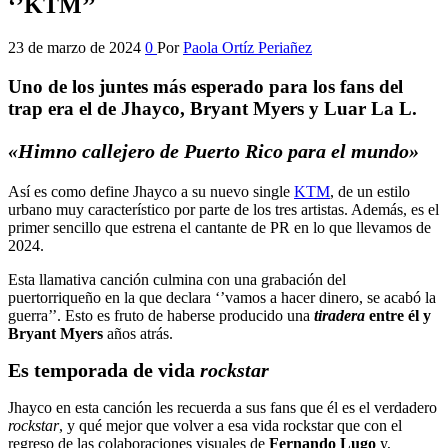
‘’KTM’’
23 de marzo de 2024
0
Por
Paola Ortíz Periañez
Uno de los juntes más esperado para los fans del
trap era el de Jhayco, Bryant Myers y Luar La L.
«Himno callejero de Puerto Rico para el mundo»
Así es como define Jhayco a su nuevo single
KTM
, de un estilo
urbano muy característico por parte de los tres artistas. Además, es el
primer sencillo que estrena el cantante de PR en lo que llevamos de
2024.
Esta llamativa canción culmina con una grabación del
puertorriqueño en la que declara ‘’vamos a hacer dinero, se acabó la
guerra’’. Esto es fruto de haberse producido una
tiradera
entre él y
Bryant Myers
años atrás.
Es temporada de vida
rockstar
Jhayco en esta canción les recuerda a sus fans que él es el verdadero
rockstar
, y qué mejor que volver a esa vida rockstar que con el
regreso de las colaboraciones visuales de
Fernando Lugo
y,