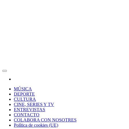
RAW Magazine
Medio digital enfocado en la cultura, el deporte y la música.
MÚSICA
DEPORTE
CULTURA
CINE, SERIES Y TV
ENTREVISTAS
CONTACTO
COLABORA CON NOSOTRES
Política de cookies (UE)