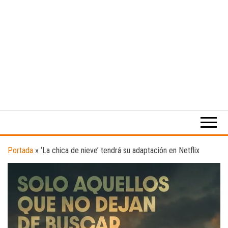
Medio
RAW
digital
Magazine
enfocado
en la
cultura,
el
Portada
»
‘La chica de nieve’ tendrá su adaptación en Netflix
deporte y
la
música.