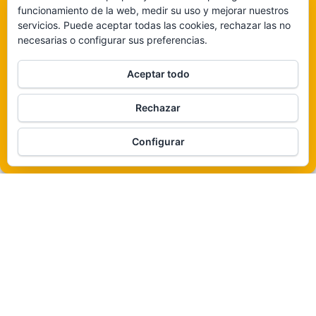
consentimiento puede afectar negativamente a determinadas características y
funcionamiento de la web, medir su uso y mejorar nuestros
funciones.
servicios. Puede aceptar todas las cookies, rechazar las no
necesarias o configurar sus preferencias.
Claro que sí
Aceptar todo
De ninguna manera
Rechazar
Veámos que hay aquí
Funciona gracias a
WordPress
|
Tema:
Envo Magazine
Configurar
Política de cookies