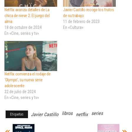
Netflix avanza detalles de La
Javier Castillo recoge los frutos
chica de nieve 2: El juego del
de su trabajo
alma
11 de febrero de 2023
18 de octubre de 2024
En «Cultura»
En «Cine, series y tv»
Netflix comienza el rodaje de
‘Olympo’, su nueva serie
adolescente
22 de julio de 2024
En «Cine, series y tv»
libros
series
Javier Castillo
netflix
Etiquetas