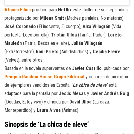
Atípica Films
produce para
Netflix
este thriller de seis episodios
protagonizado por
Milena Smit
(Madres paralelas, No matarás),
José Coronado
(El inocente, El cuerpo),
Aixa Villagrán
(Vida
perfecta, Loco por ella),
Tristán Ulloa
(Fariña, Pudor),
Loreto
Mauleón
(Patria, Besos en el aire),
Julián Villagrán
(Extraterrestre),
Raúl Prieto
(Antidisturbios) y
Cecilia Freire
(Velvet), entre otros.
Basada en la novela superventas de
Javier Castillo
, publicada por
Penguin Random House Grupo Editorial
y con más de un millón
de ejemplares vendidos en España,
‘La chica de nieve’
está
adaptada para la pantalla por
Jesús Mesas
y
Javier Andrés Roig
(Deudas, Estoy vivo) y dirigida por
David Ulloa
(La caza.
Monteperdido) y
Laura Alvea
(Ánimas).
Sinopsis de ‘La chica de nieve’