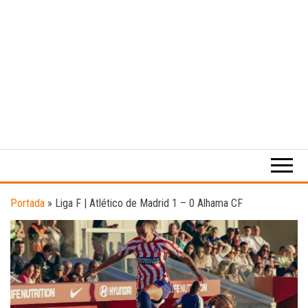
Medio
RAW
digital
Magazine
enfocado
en la
cultura,
el
Portada
»
Liga F | Atlético de Madrid 1 – 0 Alhama CF
deporte y
la
música.