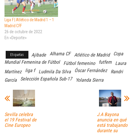
Liga F | Atlético de Madrid 1 – 1
Madrid CFF
26 de octubre de 2022
En «Deporte»
Alhama CF
Copa
Ajibade
Atlético de Madrid
Etiquetas
Mundial Femenina de Fútbol
futfem
Fútbol femenino
Laura
liga f
Óscar Fernández
Martínez
Ludmila Da Silva
Randri
Selección Española Sub-17
García
Yolanda Sierra
Sevilla celebra
J.A Bayona
el 19 Festival de
anuncia en qué
Cine Europeo
está trabajando
durante su