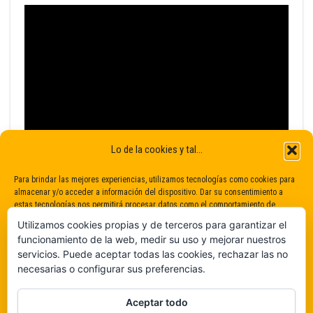
Lo de la cookies y tal...
Para brindar las mejores experiencias, utilizamos tecnologías como cookies para
almacenar y/o acceder a información del dispositivo. Dar su consentimiento a
estas tecnologías nos permitirá procesar datos como el comportamiento de
navegación o identificaciones únicas en este sitio. No dar o retirar el
Utilizamos cookies propias y de terceros para garantizar el
consentimiento puede afectar negativamente a determinadas características y
funcionamiento de la web, medir su uso y mejorar nuestros
funciones.
servicios. Puede aceptar todas las cookies, rechazar las no
necesarias o configurar sus preferencias.
Claro que sí
Aceptar todo