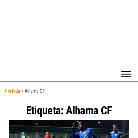
Medio
RAW
digital
Magazine
enfocado
en la
cultura,
el
Portada
»
Alhama CF
deporte y
la
Etiqueta:
Alhama CF
música.