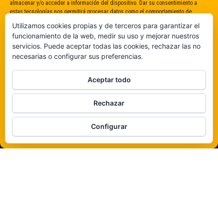
almacenar y/o acceder a información del dispositivo. Dar su consentimiento a
estas tecnologías nos permitirá procesar datos como el comportamiento de
navegación o identificaciones únicas en este sitio. No dar o retirar el
Utilizamos cookies propias y de terceros para garantizar el
consentimiento puede afectar negativamente a determinadas características y
funcionamiento de la web, medir su uso y mejorar nuestros
funciones.
servicios. Puede aceptar todas las cookies, rechazar las no
necesarias o configurar sus preferencias.
Claro que sí
Aceptar todo
De ninguna manera
Rechazar
Veámos que hay aquí
Configurar
Política de cookies
Funciona gracias a
WordPress
|
Tema:
Envo Magazine