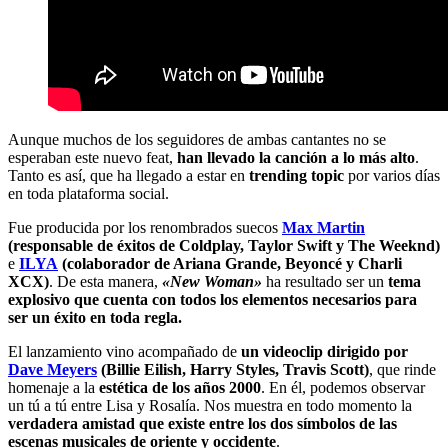
Aunque muchos de los seguidores de ambas cantantes no se
esperaban este nuevo feat,
han llevado la canción a lo más alto
.
Tanto es así, que ha llegado a estar en
trending topic
por varios días
en toda plataforma social.
Fue producida por los renombrados suecos
Max Martin
(responsable de éxitos de Coldplay, Taylor Swift y The Weeknd)
e
ILYA
(colaborador de Ariana Grande, Beyoncé y Charli
XCX)
. De esta manera,
«New Woman»
ha resultado ser un
tema
explosivo
que cuenta con todos los elementos necesarios para
ser un éxito en toda regla.
El lanzamiento vino acompañado de
un videoclip dirigido por
Dave Meyers
(Billie Eilish, Harry Styles, Travis Scott)
, que rinde
homenaje a la
estética de los años 2000
. En él, podemos observar
un tú a tú entre Lisa y Rosalía. Nos muestra en todo momento la
verdadera amistad que existe entre los dos símbolos de las
escenas musicales de oriente y occidente
.