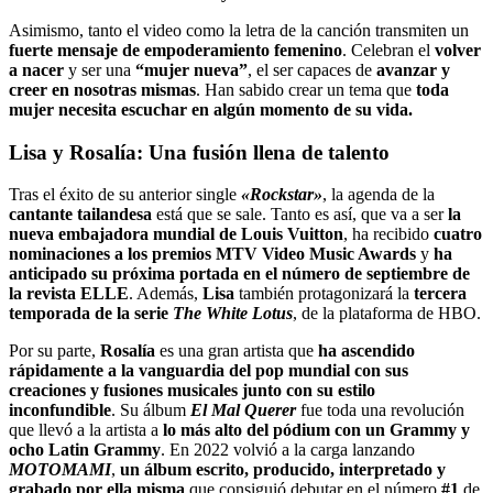
Asimismo, tanto el video como la letra de la canción transmiten un
fuerte mensaje de empoderamiento femenino
. Celebran el
volver
a nacer
y ser una
“mujer nueva”
, el ser capaces de
avanzar y
creer en nosotras mismas
. Han sabido crear un tema que
toda
mujer necesita escuchar en algún momento de su vida.
Lisa y Rosalía: Una fusión llena de talento
Tras el éxito de su anterior single
«Rockstar»
, la agenda de la
cantante tailandesa
está que se sale. Tanto es así, que va a ser
la
nueva embajadora mundial de Louis Vuitton
, ha recibido
cuatro
nominaciones a los premios MTV Video Music Awards
y
ha
anticipado su próxima portada en el número de septiembre de
la revista ELLE
. Además,
Lisa
también protagonizará la
tercera
temporada de la serie
The White Lotus
, de la plataforma de HBO.
Por su parte,
Rosalía
es una gran artista que
ha ascendido
rápidamente a la vanguardia del pop mundial con sus
creaciones y fusiones musicales junto con su estilo
inconfundible
. Su álbum
El Mal Querer
fue toda una revolución
que llevó a la artista a
lo más alto del pódium con un Grammy y
ocho Latin Grammy
. En 2022 volvió a la carga lanzando
MOTOMAMI
,
un álbum escrito, producido, interpretado y
grabado por ella misma
que consiguió debutar en el número
#1
de