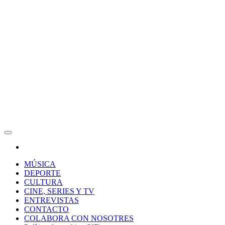
RAW Magazine
Medio digital enfocado en la cultura, el deporte y la música.
MÚSICA
DEPORTE
CULTURA
CINE, SERIES Y TV
ENTREVISTAS
CONTACTO
COLABORA CON NOSOTRES