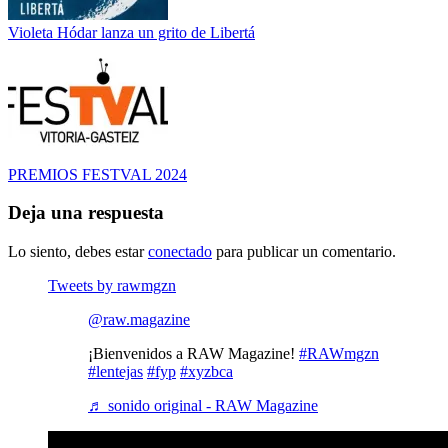
Violeta Hódar lanza un grito de Libertá
PREMIOS FESTVAL 2024
Deja una respuesta
Lo siento, debes estar
conectado
para publicar un comentario.
Tweets by rawmgzn
@raw.magazine
¡Bienvenidos a RAW Magazine!
#RAWmgzn
#lentejas
#fyp
#xyzbca
♬ sonido original - RAW Magazine