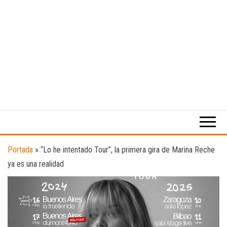
Medio
RAW
digital
Magazine
enfocado
en la
cultura,
el
Portada
»
“Lo he intentado Tour”, la primera gira de Marina Reche
deporte y
ya es una realidad
la
música.