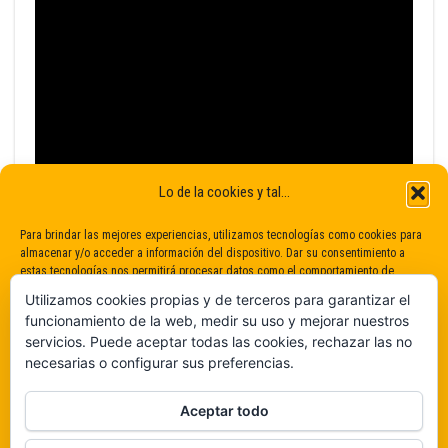
Lo de la cookies y tal...
Para brindar las mejores experiencias, utilizamos tecnologías como cookies para
almacenar y/o acceder a información del dispositivo. Dar su consentimiento a
estas tecnologías nos permitirá procesar datos como el comportamiento de
navegación o identificaciones únicas en este sitio. No dar o retirar el
Utilizamos cookies propias y de terceros para garantizar el
consentimiento puede afectar negativamente a determinadas características y
funcionamiento de la web, medir su uso y mejorar nuestros
funciones.
servicios. Puede aceptar todas las cookies, rechazar las no
necesarias o configurar sus preferencias.
Claro que sí
Aceptar todo
De ninguna manera