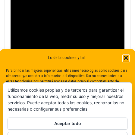
Lo de la cookies y tal...
Para brindar las mejores experiencias, utilizamos tecnologías como cookies para
almacenar y/o acceder a información del dispositivo. Dar su consentimiento a
estas tecnologías nos permitirá procesar datos como el comportamiento de
navegación o identificaciones únicas en este sitio. No dar o retirar el
Utilizamos cookies propias y de terceros para garantizar el
consentimiento puede afectar negativamente a determinadas características y
funcionamiento de la web, medir su uso y mejorar nuestros
funciones.
servicios. Puede aceptar todas las cookies, rechazar las no
necesarias o configurar sus preferencias.
Claro que sí
Aceptar todo
De ninguna manera