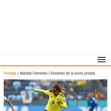
Medio
RAW
digital
Magazine
enfocado
en la
cultura,
el
Portada
»
Mundial Femenino | Resumen de la sexta jornada
deporte y
la
música.